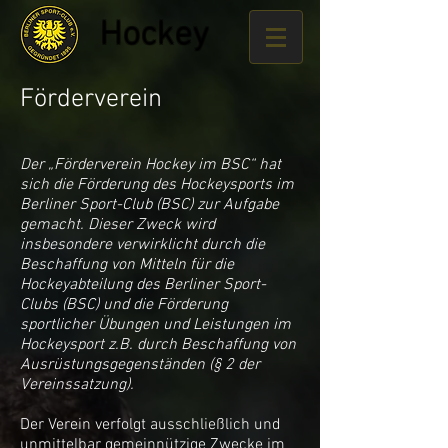
Hockey
Förderverein
Der „Förderverein Hockey im BSC“ hat
sich die Förderung des Hockeysports im
Berliner Sport-Club (BSC) zur Aufgabe
gemacht. Dieser Zweck wird
insbesondere verwirklicht durch die
Beschaffung von Mitteln für die
Hockeyabteilung des Berliner Sport-
Clubs (BSC) und die Förderung
sportlicher Übungen und Leistun­gen im
Hockeysport z.B. durch Beschaffung von
Ausrüstungsgegen­ständen (§ 2 der
Vereinssatzung).
Der Verein verfolgt ausschließlich und
unmittelbar gemeinnützige Zwecke im