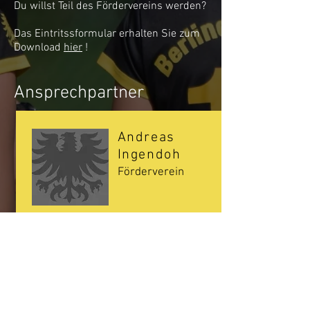
Du willst Teil des Fördervereins werden?
Das Eintritssformular erhalten Sie zum
Download
hier
!
Ansprechpartner
Andreas
Ingendoh
Förderverein
Kontakt:
aingendoh@vontrott-lammek.de
Reinhardt Link