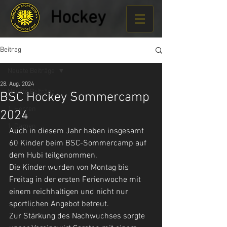
Hockey
Beitrag
Neuste Beiträge
28. Aug. 2024
Neuste Beiträge
BSC Hockey Sommercamp
1. Herren
2024
1. Damen
Auch in diesem Jahr haben insgesamt 
60 Kinder beim BSC-Sommercamp auf 
dem Hubi teilgenommen. 
Die Kinder wurden von Montag bis 
Freitag in der ersten Ferienwoche mit 
einem reichhaltigen und nicht nur 
sportlichen Angebot betreut.
Zur Stärkung des Nachwuchses sorgte 