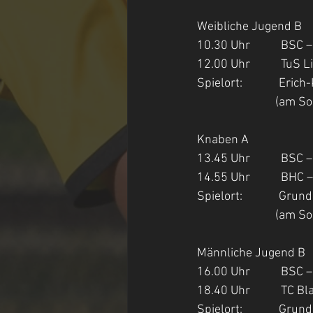
Weibliche Jugend B
10.30 Uhr           BSC
12.00 Uhr           TuS
Spielort:            
         
Knaben A
13.45 Uhr           BSC
14.55 Uhr           BHC
Spielort:            
         
Männliche Jugend B
16.00 Uhr           BSC 
18.40 Uhr           TC 
Spielort:            