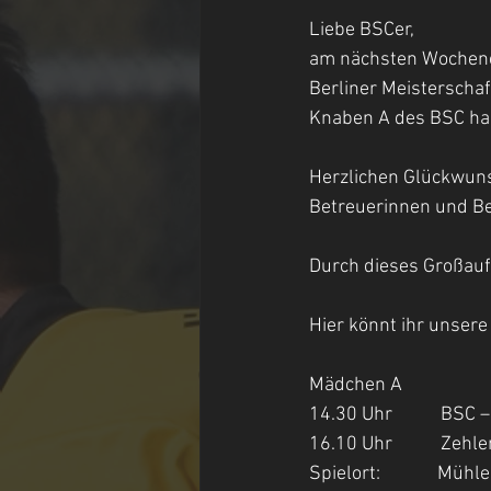
Liebe BSCer,
am nächsten Wochenen
Berliner Meisterscha
Knaben A des BSC habe
Herzlichen Glückwunsc
Betreuerinnen und Be
Durch dieses Großauf
Hier könnt ihr unser
Mädchen A
14.30 Uhr           BSC
16.10 Uhr           Ze
Spielort:             