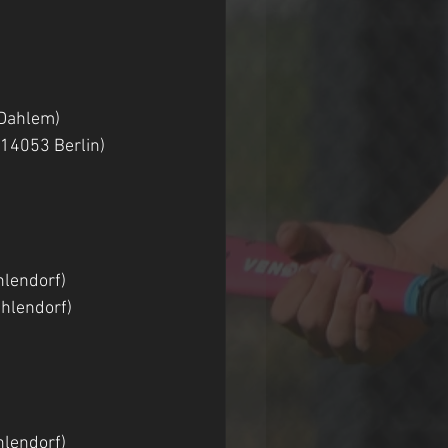
-Dahlem)
e 3, 14053 Berlin) 
hlendorf)
n-Zehlendorf)
hlendorf)