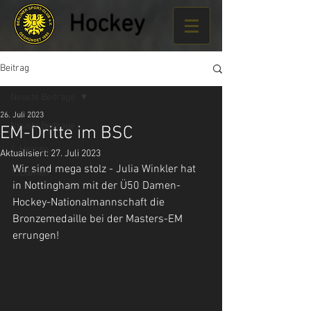
Hockey
Beitrag
Neuste Beiträge
26. Juli 2023
Neuste Beiträge
EM-Dritte im BSC
1. Herren
Aktualisiert:
27. Juli 2023
Wir sind mega stolz - Julia Winkler hat 
1. Damen
in Nottingham mit der Ü50 Damen-
Hockey-Nationalmannschaft die 
Bronzemedaille bei der Masters-EM 
errungen!