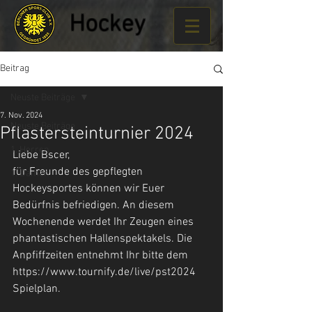
Hockey
Beitrag
Neuste Beiträge
7. Nov. 2024
Neuste Beiträge
Pflastersteinturnier 2024
1. Herren
Liebe Bscer,
für Freunde des gepflegten 
1. Damen
Hockeysportes können wir Euer 
Bedürfnis befriedigen. An diesem 
Wochenende werdet Ihr Zeugen eines 
phantastischen Hallenspektakels. Die 
Anpfiffzeiten entnehmt Ihr bitte dem 
https://www.tournify.de/live/pst2024 
Spielplan. 